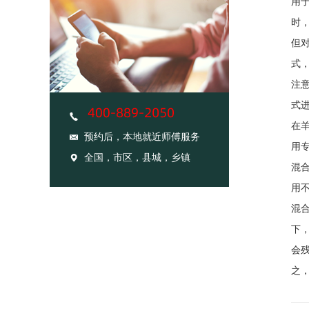
用
时
但
式
注
式
在
预约后，本地就近师傅服务
用
全国，市区，县城，乡镇
混
用
混
下
会
之