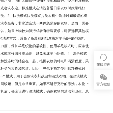
衣物污渍，同时又能保护衣物的质地和颜色。使用标准模式
粉或者洗衣液。标准模式在清洗普通日常衣物时效果很好，
洗。2、快洗模式快洗模式是洗衣机中洗涤时间最短的模
成洗衣任务，非常适合洗一两件急需穿的衣物。然而，需要
所以，如果衣物较为脏污或者有特殊要求，建议选择其他模
的洗涤方式，避免了高温和剧烈摩擦对羊毛织物的损伤。
的力度，保护羊毛织物的柔软性。使用羊毛模式时，应该使
水或者强碱性洗涤剂，以免损坏羊毛织物。4、混合模式
式和洗涤时间结合在一起，根据衣物的特点和污渍程度，采
在线咨询
同种类的衣物和污渍。因此，当你不确定使用哪种模式时，
一个模式，用于去除洗衣剂残留和清洗衣物。在漂洗模式
时间较短，但是非常重要。如果不进行充分的漂洗，衣物上
官方微信
衣机后，都应该进行漂洗模式，确保衣物的清洁和卫生。总