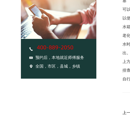
塞
可
以
水
老
水
出
预约后，本地就近师傅服务
上
全国，市区，县城，乡镇
排
自
上