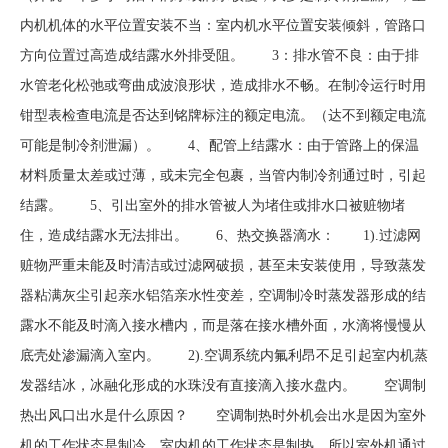
内机机体的水平位置安装不当：室内机水平位置安装倾斜，管路口
方向位置过高造成结露水外排受阻。 3：排水管不良：由于排
水管老化松弛或弯曲成波浪形状，造成排水不畅。在制冷运行时用
钳型表检查电流是否达到铭牌标注的额定电流。（达不到额定电流
可能是制冷剂泄漏）。 4、配管上结露水：由于管路上的保温
材料质量太差或过薄，或未完全包裹，当管内制冷剂通过时，引起
结露。 5、引出室外的排水管被人为堵住或排水口被赃物堵
住，造成结露水无法排出。 6、热交换器滴水： 1).过滤网
赃物严重未能及时清洁或过滤网破损，甚至未安装使用，导致蒸发
器粘满灰尘引起亲水铝箔亲水性变差，空调制冷时蒸发器形成的结
露水不能及时滴入接水槽内，而是落在接水槽外面，水滴将慢慢从
底壳处渗漏滴入室内。 2).空调系统内氟利昂不足引起室内机蒸
发器结冰，冰融化形成的水珠没有直接滴入接水盘内。 空调制
热出风口出水是什么原因？ 空调制热时外机会出水是因为室外
机的工作状态是制冷，室内机的工作状态是制热，所以室外机通过