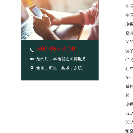
空调
空调
冷暖
空调
￥5
调(
预约后，本地就近师傅服务
(白
全国，市区，县城，乡镇
柱立
￥6
系列
起 
冷暖
72
50
频空