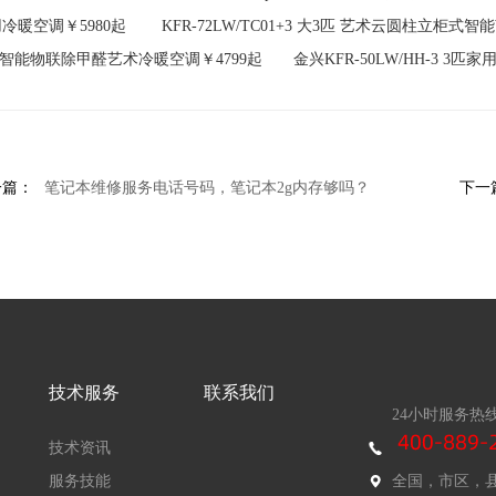
冷暖空调￥5980起 KFR-72LW/TC01+3 大3匹 艺术云圆柱立柜式智能W
 智能物联除甲醛艺术冷暖空调￥4799起 金兴KFR-50LW/HH-3 3匹
一篇：
笔记本维修服务电话号码，笔记本2g内存够吗？
下一
技术服务
联系我们
24小时服务热
技术资讯
服务技能
全国，市区，