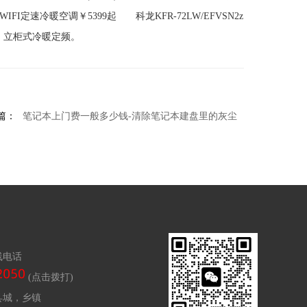
IFI定速冷暖空调￥5399起 科龙KFR-72LW/EFVSN2z
家用 立柜式冷暖定频。
篇：
笔记本上门费一般多少钱-清除笔记本建盘里的灰尘
线电话
(点击拨打)
县城，乡镇