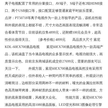
离子电视配置了常用的分量接口、AV端子、S端子还有2组HDMI接
口、两个USB接口等，接口配置足够普通家庭平时娱乐需要。
点评：PT50718等离子电视作为一款上市较早的产品，该机在性能
和外观的表现上都挺不错，尺寸大动态画面表现流畅清晰，非常适
合看体育节目，目前该机仅售4899元，还附赠100元会员卡，超高
性价比值得关注。 [参考价格] 4899元 高品质大尺寸 索尼
KDL-60EX700液晶电视 索尼60EX700液晶电视作为一款高端产
品，该机涵盖了当今液晶电视的众多显示技术。电视功能强大，画
质显示出色。目前京东商城该机成交价27699元，需要的朋友可以
关注一下。 外观方面，索尼60EX700液晶电视虽然没有采用浑
然天成的设计，但外表给人一种简约而不简单的感觉，外观设计的
清晰简洁，边框部分采用两种不一样的材料，哑光的金属拉丝和黑
色高亮钢琴烤漆，两种材质的反差给人带来一种不一样的感觉。方
形的底座显得稳重，风格更大众化。 性能方面，索尼60EX700
液晶电视采用的高清1080液晶面板、LED背光和BE3图像处理引擎