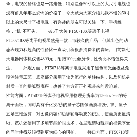
争，电视的价格也是一路走低，特别是像50寸以上的大尺寸电视也
没有前几年那么恐怖的价格了，今天就为大家介绍几款不错的50寸
以上的大尺寸平板电视，有兴趣的朋友可以关注一下。手机维
换，“机”不可失。 破5千大关 PT50718X等离子电视
PT50718X等离子电视虽然是一款上市较久的产品，但其出色的动
态表现力和超高的性价比一直吸引着很多消费者的青睐。目前新七
天电器网该机仅售4899元，附赠100元会员卡，性价比不错值得关
注。 外观方面，PT50718等离子电视采用了黑色高光面板及免
喷涂注塑工艺，底座部分采用了较为流行的单柱结构，以及和机身
材质一直的拱弧型底座，改善了方方正正外观带来的紧迫感。
性能方面，PT50718等离子电视采用物理分辨率为1366 x 768的等
离子面板，同时具有千亿次/秒的量子芯图像画质增强引擎、量子
五场三维运算，对图像内容和边缘轮廓动态的识别，使画质更显清
晰。该机还使用了多项节能护眼技术，在呈现清晰靓丽的视觉享受
的同时使得双眼得到更为细心的呵护。 接口方面，PT50718等