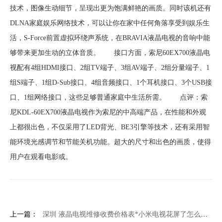
技术，图像生动细节，呈现出更为饱满鲜艳的画质。同时该机还有
DLNA家庭娱乐网络技术，可以让你在家中任何角落享受到娱乐生
活，S-Force前置虚拟环绕声系统，在BRAVIA液晶电视的音响中能
够带来更加生动的立体音质。 接口方面，索尼60EX700液晶电
视配有4组HDMI接口、2组TV端子、3组AV端子、2组分量端子、1
组S端子、1组D-Sub接口、4组音频接口、1个耳机接口、3个USB接
口、1组网络接口，这些足够普通家庭中生活所需。 点评：索
尼KDL-60EX700液晶电视作为索尼的中高端产品，在性能和外观
上都很出色，不仅采用了LED背光、BE3引擎等技术，还有采用智
能环境光感调节和节能关机功能。超大的尺寸和出色的画质，使得
用户在观看电影或。
上一篇：
深圳 液晶电视维修收费价格表*小米电视花屏了怎么修复